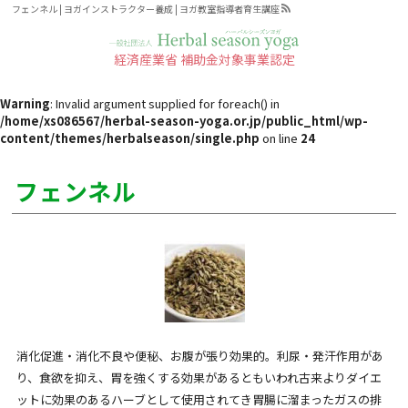
フェンネル | ヨガインストラクター養成 | ヨガ教室指導者育生講座
経済産業省 補助金対象事業認定
ハーバルシーズンヨガとは
Warning
: Invalid argument supplied for foreach() in
ハーバルシーズンヨガの効果
/home/xs086567/herbal-season-yoga.or.jp/public_html/wp-
content/themes/herbalseason/single.php
on line
24
四季のヨガポーズ
フェンネル
四季のハーブ&スパイス
ハーバルシーズンヨガ と、チェア
（椅子）ヨガクラス受講出来る場
所・スケジュール
受講タイプA
3日間で学ぶ
消化促進・消化不良や便秘、お腹が張り効果的。利尿・発汗作用があ
京都1Day リトリート資格取得
り、食欲を抑え、胃を強くする効果があるともいわれ古来よりダイエ
タブレット・スマホで自分の空いた
ットに効果のあるハーブとして使用されてき胃腸に溜まったガスの排
時間に学べる