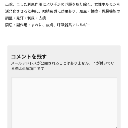
出除。ました利尿作用により手足の浮腫を取り除く。女性ホルモンを
受講生の声
活発化させると共に、眼精疲労に効果あり。駆風・鎮痙・胃腸機能の
調整・発汗・利尿・去痰
ハーバルチェア（椅子）ヨガ講座
禁忌・副作用・まれに、皮膚、呼吸器系アレルギー
ヨモギハーブ蒸し・ハーバルテント
講習会
出張ヨガ教室（企業様・個人様）福
利厚生でのご利用
コメントを残す
イベント情報
メールアドレスが公開されることはありません。
*
が付いてい
る欄は必須項目です
メディア情報
Herbal season yogaⓇ受講可能な認
定スタジオ
各ヨガ講座・ヨガクラス開催場所へ
のアクセス
法人概要
理事・認定講師