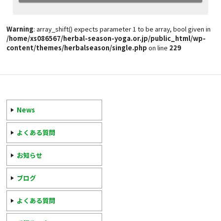
Warning
: array_shift() expects parameter 1 to be array, bool given in
/home/xs086567/herbal-season-yoga.or.jp/public_html/wp-
content/themes/herbalseason/single.php
on line
229
News
よくある質問
お知らせ
ブログ
よくある質問