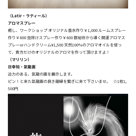
（Latir・ラティール）
アロマスプレー
癒し、ワークショップ オリジナル香水作り￥1,000 ルームスプレー
作り￥600 虫除けスプレー作り￥600 数秘術から導く開運アロマス
プレーorハンドクリーム¥1,
500 天然100%のアロマオイルを使っ
て、
貴方だけのオリジナルのアロマを作って頂けますよ！
（マリリン
）
日幸知・氣龍画
迫力のある、氣龍の画を展示します。
ピン！と来た氣龍画の良き龍縁を繋ぎに来て下さいませ。 ☆1枚1,
500円