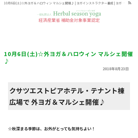
10月6日(土)☆外ヨガ＆ハロウィン マルシェ開催♪ | ヨガインストラクター養成 | ヨガ教室指導者育生講座
経済産業省 補助金対象事業認定
ハーバルシーズンヨガとは
News
お知らせ
ハーバルシーズンヨガの効果
四季のヨガポーズ
10月6日(土)☆外ヨガ＆ハロウィン マルシェ開催
♪
四季のハーブ&スパイス
2018年8月23日
ハーバルシーズンヨガ と、チェア
（椅子）ヨガクラス受講出来る場
所・スケジュール
クサツエストピアホテル・テナント棟
受講タイプA
広場で 外ヨガ＆マルシェ開催♪
3日間で学ぶ
京都1Day リトリート資格取得
☆秋深まる季節は、お外がとっても気持ちよい！
タブレット・スマホで自分の空いた
時間に学べる