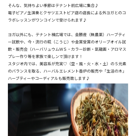
そんな、気持ちよい季節はテナント前広場に集合♪
受講生の声
電子ピアノ生演奏とクサツエストピア店の店長による外ヨガとのコ
ラボレッスンがワンコインで受けられます♪
ハーバルチェア（椅子）ヨガ講座
ヨモギハーブ蒸し・ハーバルテント
ヨガ以外にも、テナント棟広場では、金勝産（無農薬）ハーブティ
講習会
ー試飲や、今・流行の糀（こうじ）や金賞受賞のオリーブオイル試
飲・販売会（ハーバリュウムＷＳ・カラー診断・氣龍画・アロマス
出張ヨガ教室（企業様・個人様）福
利厚生でのご利用
プレー作り等を家族で楽しンで頂けます！
スタジオ内では、美容系が充実♡（空・風・火・水・土）の５元素
イベント情報
のバランスを取る、ハーバルエレメント香炉の販売や「生活の木」
ハーブティーやコーディアルも販売致します♪
メディア情報
Herbal season yogaⓇ受講可能な認
定スタジオ
各ヨガ講座・ヨガクラス開催場所へ
のアクセス
法人概要
理事・認定講師