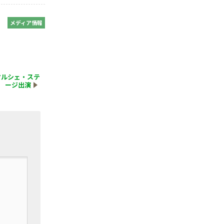
：
メディア情報
マルシェ・ステ
ージ出演