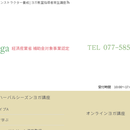
ンストラクター養成 | ヨガ教室指導者育生講座
経済産業省 補助金対象事業認定
受付時間 10:00～17
ハーバルシーズンヨガ講座
イプA
オンラインヨガ講座
で学ぶ