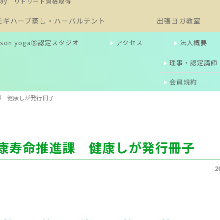
Day リトリート資格取得
モギハーブ蒸し・ハーバルテント
出張ヨガ教室
season yogaⓇ認定スタジオ
アクセス
法人概要
理事・認定講師
会員規約
課 健康しが発行冊子
康寿命推進課 健康しが発行冊子
2