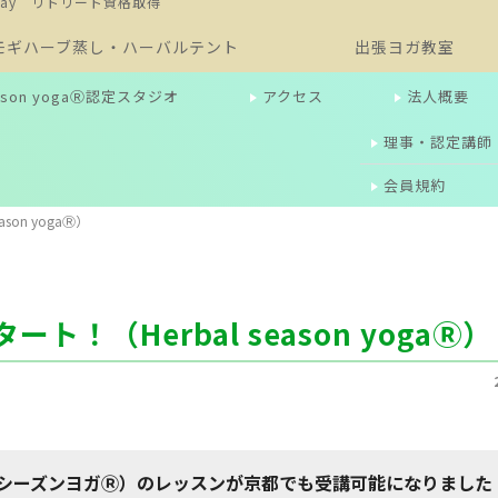
Day リトリート資格取得
モギハーブ蒸し・ハーバルテント
出張ヨガ教室
season yogaⓇ認定スタジオ
アクセス
法人概要
理事・認定講師
会員規約
on yogaⓇ）
！（Herbal season yogaⓇ）
（ハーバルシーズンヨガⓇ）のレッスンが京都でも受講可能になりました