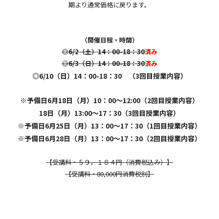
期より通常価格に戻ります。
受講生の声
ハーバルチェア（椅子）ヨガ講座
（開催日程・時間）
◎6/2（土）14：00-18：30
済み
ヨモギハーブ蒸し・ハーバルテント
講習会
◎6/3（日）14：00-18：30
済み
◎6/10（日）14：00-18：30 （3回目授業内容）
出張ヨガ教室（企業様・個人様）福
利厚生でのご利用
※予備日6月18日（月）10：00～12:00
（2回目授業
内容
）
イベント情報
18日（月）13:00～17：30（3回目授業内容）
※予備日6月25日（月）13：00～17：30（1回目授業内容）
メディア情報
※予備日6月28日（月）13：00～17：30（2回目授業内容）
Herbal season yogaⓇ受講可能な認
定スタジオ
【受講料・５９，１８４円（消費税込み）】
各ヨガ講座・ヨガクラス開催場所へ
【受講料・80,000円消費税別】
のアクセス
法人概要
理事・認定講師