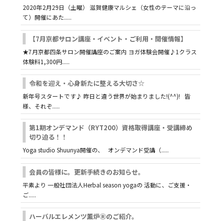
2020年2月29日（土曜） 滋賀健康マルシェ（女性のテーマに沿っ
て）開催にあた.....
【7月京都サロン講座・イベント・ご利用・開催情報】
★7月京都四条サロン開催講座のご案内 ヨガ体験会開催♪1クラス
体験料1,300円.....
令和を迎え・心身新たに整える大切さ☆
新年号スタートです♪ 昨日と違う世界が始まりました!(^^)! 皆
様、それぞ.....
第1期オンデマンド（RYT200）資格取得講座・受講締め
切り迫る！！
Yoga studio Shuunya開催の、 オンデマンド受講（.....
会員の皆様に。更新手続きのお知らせ。
平素より 一般社団法人Herbal season yogaの 活動に、ご支援・
ご.....
ハーバルエレメンツ薫炉Ⓡのご紹介。