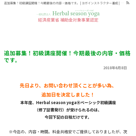
追加募集！初級講座開催！今期最後の内容・価格です。 | ヨガインストラクター養成 | ヨガ教室指導者育生講座
経済産業省 補助金対象事業認定
ハーバルシーズンヨガとは
News
お知らせ
ハーバルシーズンヨガの効果
四季のヨガポーズ
追加募集！初級講座開催！今期最後の内容・価格
です。
四季のハーブ&スパイス
2018年6月8日
ハーバルシーズンヨガ と、チェア
（椅子）ヨガクラス受講出来る場
所・スケジュール
先日より、お問い合わせ頂くことが多い為、
追加日を決定しました！
受講タイプA
本年度、Herbal season yogaⓇベーシック初級講座
3日間で学ぶ
（修了証書発行）が受けられるのは、
今回下記の日程だけです。
京都1Day リトリート資格取得
タブレット・スマホで自分の空いた
※今迄の、内容・時間。料金共格安でご提供しておりましたが、次
時間に学べる