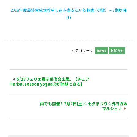
2018年度最終育成講座申し込み書支払い依頼書 (初級） – 3期以降
(1)
カテゴリー：
News
お知らせ
5/25フェリエ展示受注会出展。【チェア
Herbal season yogaaⓇが体験できる】
雨でも開催！7月7日(土)☆七夕まつり☆外ヨガ＆
マルシェ♪